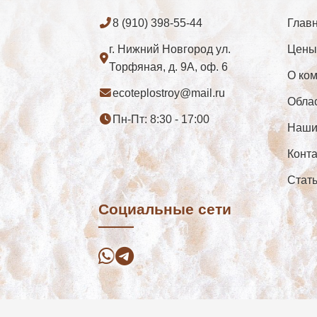
8 (910) 398-55-44
Глав
г. Нижний Новгород ул.
Цены
Торфяная, д. 9А, оф. 6
О ко
ecoteplostroy@mail.ru
Обла
Пн-Пт: 8:30 - 17:00
Наши
Конт
Cтат
Социальные сети