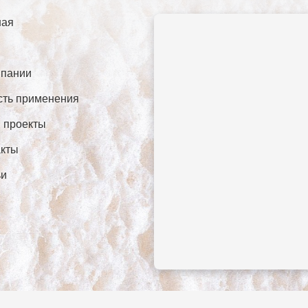
ная
мпании
сть применения
 проекты
акты
ьи