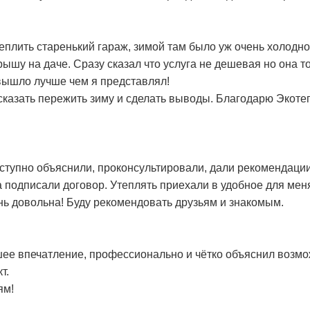
еплить старенький гараж, зимой там было уж очень холодн
рышу на даче. Сразу сказал что услуга не дешевая но она т
 вышло лучше чем я представлял!
к сказать пережить зиму и сделать выводы. Благодарю Экот
оступно объяснили, проконсультировали, дали рекомендаци
а подписали договор. Утеплять приехали в удобное для мен
нь довольна! Буду рекомендовать друзьям и знакомым.
ее впечатление, профессионально и чётко объяснил возмо
т.
ям!