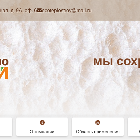
ая, д. 9А, оф. 6
ecoteplostroy@mail.ru
мы сох
О компании
Область применения