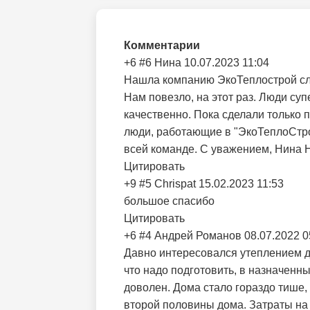
Комментарии
+6
#6
Нина
10.07.2023 11:04
Нашла компанию ЭкоТеплострой случ
Нам повезло, на этот раз. Люди су
качественно. Пока сделали только 
люди, работающие в "ЭкоТеплоСтро
всей команде. С уважением, Нина 
Цитировать
+9
#5
Chrispat
15.02.2023 11:53
большое спасибо
Цитировать
+6
#4
Андрей Романов
08.07.2022 0
Давно интересовался утеплением до
что надо подготовить, в назначенны
доволен. Дома стало гораздо тише,
второй половины дома. Затраты на