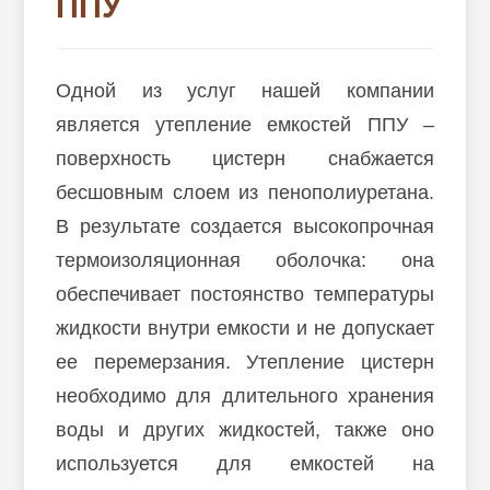
ППУ
О компании
Галерея
Одной из услуг нашей компании
Отзывы клиентов
является утепление емкостей ППУ –
поверхность цистерн снабжается
Сертификаты
бесшовным слоем из пенополиуретана.
Область применения
В результате создается высокопрочная
термоизоляционная оболочка: она
Утепление жилых объектов
обеспечивает постоянство температуры
Утепление производственных и складских
жидкости внутри емкости и не допускает
помещений
ее перемерзания. Утепление цистерн
Утепление бассейнов ППУ
необходимо для длительного хранения
Наши проекты
воды и других жидкостей, также оно
используется для емкостей на
Контакты